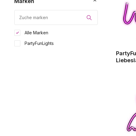
Marken
Alle Marken
PartyFunLights
PartyF
Liebes