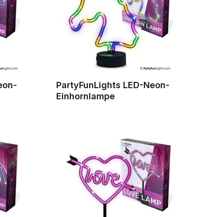
eon-
PartyFunLights LED-Neon-
Einhornlampe