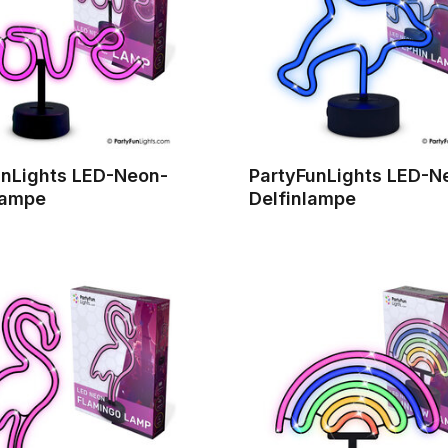
unLights LED-Neon-
PartyFunLights LED-N
lampe
Delfinlampe