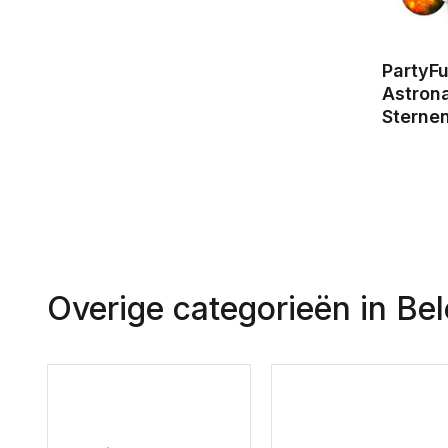
PartyF
Astron
Sternen
Overige categorieën in Be