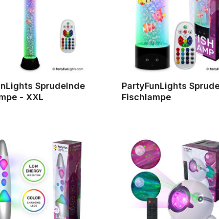
unLights Sprudelnde
PartyFunLights Sprud
ampe - XXL
Fischlampe