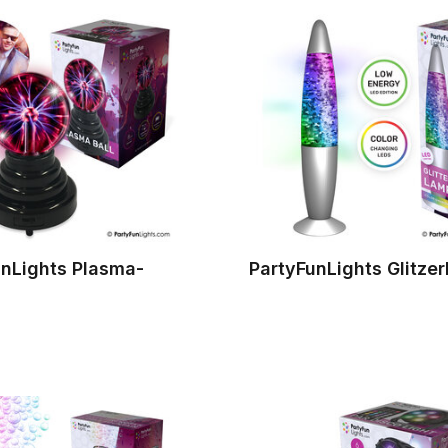
unLights Plasma-
PartyFunLights Glitze