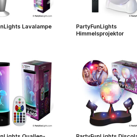
unLights Lavalampe
PartyFunLights
Himmelsprojektor
nLights Quallen-
PartyFunLights Disco