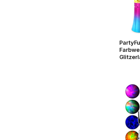
PartyF
Farbwe
Glitzer