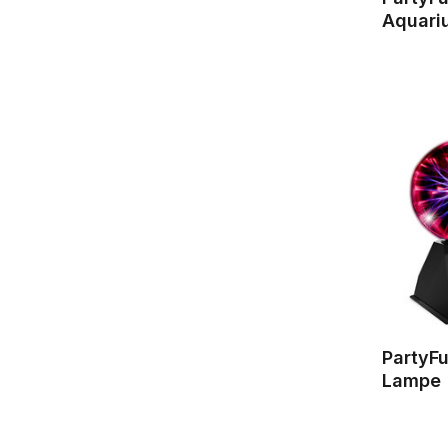
Aquari
PartyF
Lampe