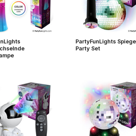
unLights
PartyFunLights Spiege
chselnde
Party Set
lampe