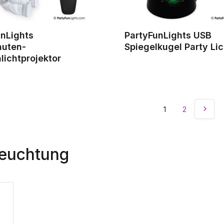
unLights
PartyFunLights USB
auten-
Spiegelkugel Party Lic
lichtprojektor
1
2
leuchtung