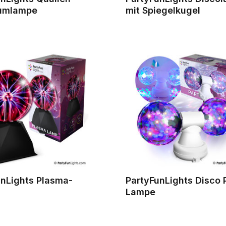
umlampe
mit Spiegelkugel
unLights Plasma-
PartyFunLights Disco 
Lampe