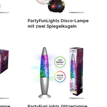
PartyFunLights Disco-Lampe
mit zwei Spiegelkugeln
lampe
PartyFunLights Glitzerlampe