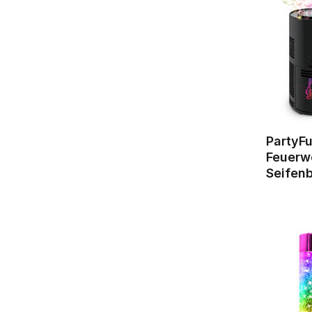
PartyFu
Feuerw
Seifen