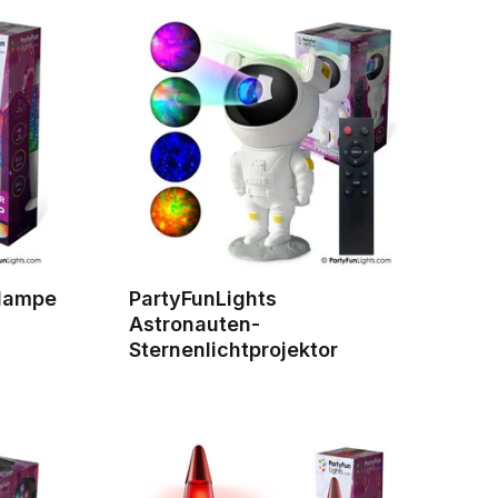
rlampe
PartyFunLights
Astronauten-
Sternenlichtprojektor