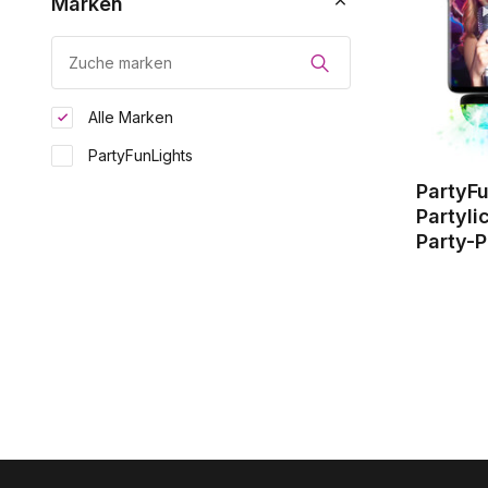
Marken
Alle Marken
PartyFunLights
PartyF
Partyli
Party-