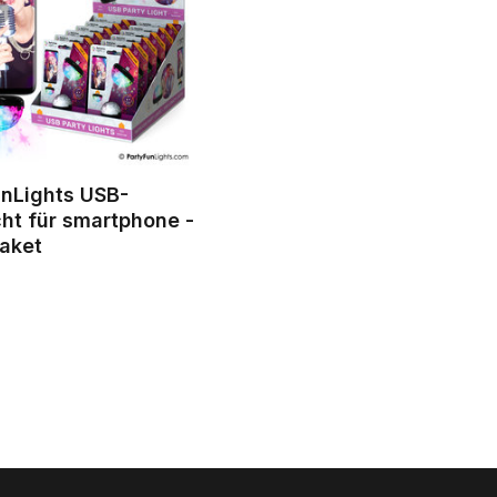
unLights USB-
cht für smartphone -
Paket