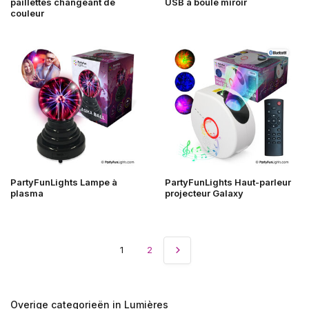
paillettes changeant de
USB à boule miroir
couleur
PartyFunLights Lampe à
PartyFunLights Haut-parleur
plasma
projecteur Galaxy
1
2
Overige categorieën in Lumières