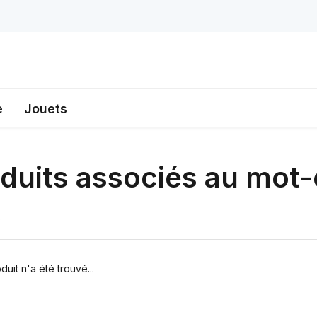
e
Jouets
duits associés au mot-
s
uit n'a été trouvé...