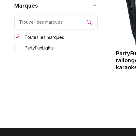
Marques
Toutes les marques
PartyFunLights
PartyFu
rallon
karaok