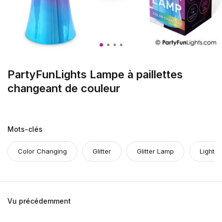
PartyFunLights Lampe à paillettes
changeant de couleur
Mots-clés
Color Changing
Glitter
Glitter Lamp
Light E
Vu précédemment