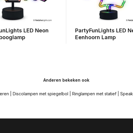
unLights LED Neon
PartyFunLights LED N
booglamp
Eenhoorn Lamp
Anderen bekeken ook
deren
|
Discolampen met spiegelbol
|
Ringlampen met statief
|
Speake