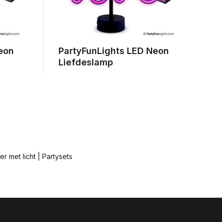
eon
PartyFunLights LED Neon
P
Liefdeslamp
L
r met licht
|
Partysets