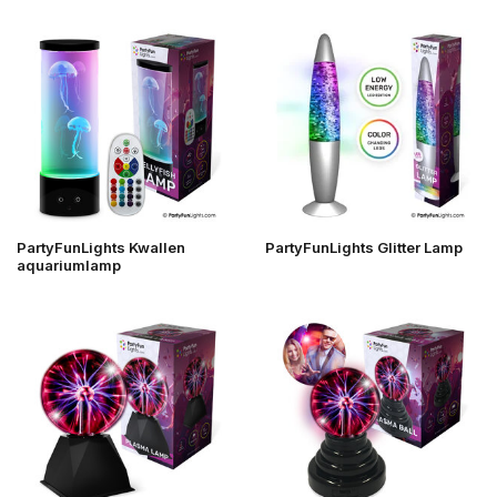
PartyFunLights Kwallen
PartyFunLights Glitter Lamp
aquariumlamp