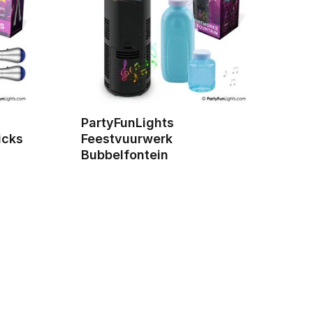
PartyFunLights
icks
Feestvuurwerk
Bubbelfontein