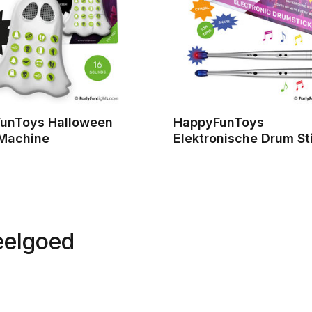
unToys Halloween
HappyFunToys
Machine
Elektronische Drum St
eelgoed