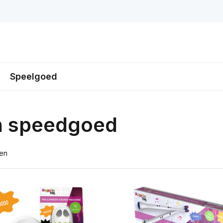
Speelgoed
n speedgoed
ten