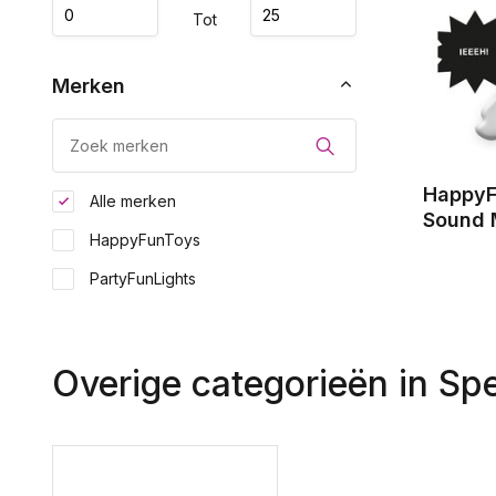
Tot
Merken
HappyF
Alle merken
Sound 
HappyFunToys
PartyFunLights
Overige categorieën in Sp