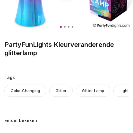
PartyFunLights Kleurveranderende
glitterlamp
Tags
Color Changing
Glitter
Glitter Lamp
Light E
Eerder bekeken