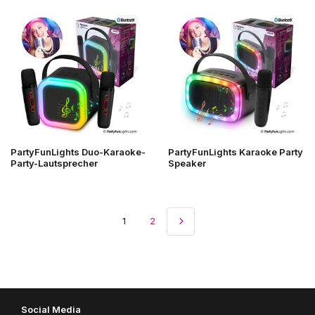
PartyFunLights Duo-Karaoke-
PartyFunLights Karaoke Party
Party-Lautsprecher
Speaker
1
2
Social Media