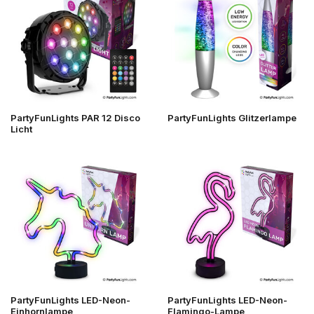
PartyFunLights PAR 12 Disco
PartyFunLights Glitzerlampe
Licht
PartyFunLights LED-Neon-
PartyFunLights LED-Neon-
Einhornlampe
Flamingo-Lampe